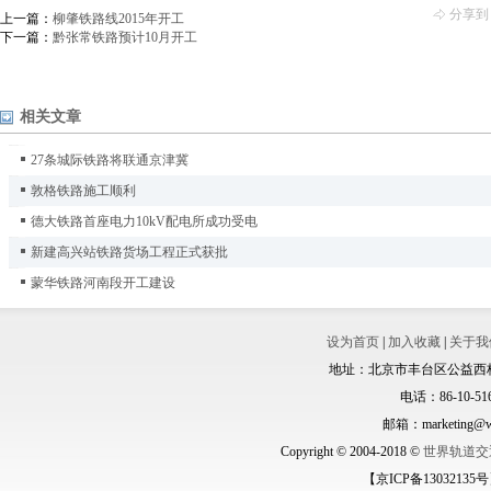
分享到
上一篇：
柳肇铁路线2015年开工
下一篇：
黔张常铁路预计10月开工
相关文章
27条城际铁路将联通京津冀
敦格铁路施工顺利
德大铁路首座电力10kV配电所成功受电
新建高兴站铁路货场工程正式获批
蒙华铁路河南段开工建设
设为首页
|
加入收藏
|
关于我
地址：北京市丰台区公益西桥城
电话：86-10-516
邮箱：marketing@wo
Copyright © 2004-2018 ©
世界轨道交
【京ICP备13032135