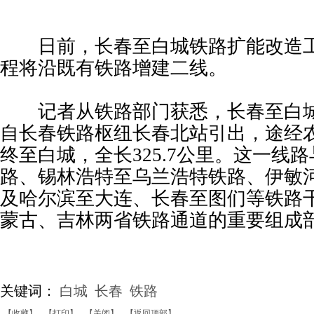
日前，长春至白城铁路扩能改造工
程将沿既有铁路增建二线。
记者从铁路部门获悉，长春至白城
自长春铁路枢纽长春北站引出，途经
终至白城，全长325.7公里。这一线
路、锡林浩特至乌兰浩特铁路、伊敏
及哈尔滨至大连、长春至图们等铁路
蒙古、吉林两省铁路通道的重要组成
关键词：
白城
长春
铁路
【收藏】
【打印】
【关闭】
【返回顶部】