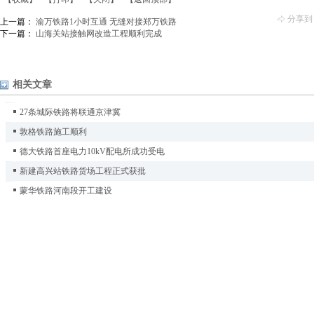
分享到
上一篇：
渝万铁路1小时互通 无缝对接郑万铁路
下一篇：
山海关站接触网改造工程顺利完成
相关文章
27条城际铁路将联通京津冀
敦格铁路施工顺利
德大铁路首座电力10kV配电所成功受电
新建高兴站铁路货场工程正式获批
蒙华铁路河南段开工建设