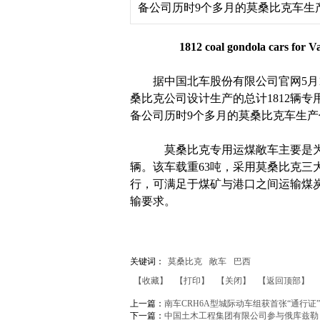
备公司历时9个多月的莫桑比克车生
1812 coal gondola cars for Val
据中国北车股份有限公司官网5月1
桑比克公司设计生产的总计1812辆
备公司历时9个多月的莫桑比克车生
莫桑比克专用运煤敞车主要是为巴
辆。该车载重63吨，采用莫桑比克三大
行，可满足于煤矿与港口之间运输煤
输要求。
关键词：
莫桑比克
敞车
巴西
【收藏】
【打印】
【关闭】
【返回顶部】
上一篇：
南车CRH6A型城际动车组获首张“通行证”
下一篇：
中国土木工程集团有限公司参与俄库兹勒－库拉吉诺