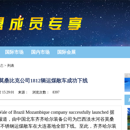
国际市场
国内市场
国际会展
态
> 列表
广
莫桑比克公司1812辆运煤敞车成功下线
2 15:29:01
来源：
浏览次数：
8397
r Vale of Brazil Mozambique company successfully launched 据
日报道，由中国北车齐齐哈尔装备公司为巴西淡水河谷莫桑
专用不锈钢运煤敞车在大连基地全部下线。至此，齐齐哈尔装