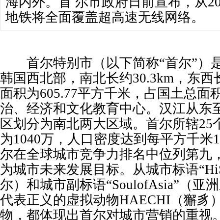
海内外。首 尔市政府日前宣布，从2
地铁将全面覆盖超高速无线网络。
首尔特别市（以下简称“首尔”）是
韩国西北部，南北长约30.3km，东西长
面积为605.77平方千米，占国土总面
治、经济和文化教育中心。汉江从东
区划分为南北两大区域。首尔所辖25
为1040万，人口密度达到每平方千米1
尔在全球城市竞争力排名中位列第九
为城市未来发展目标。从城市标语“HiS
尔）和城市副标语“SoulofAsia”
代表正义的虚拟动物HAECHI（獬豸
物，都体现出首尔对城市营销的重视