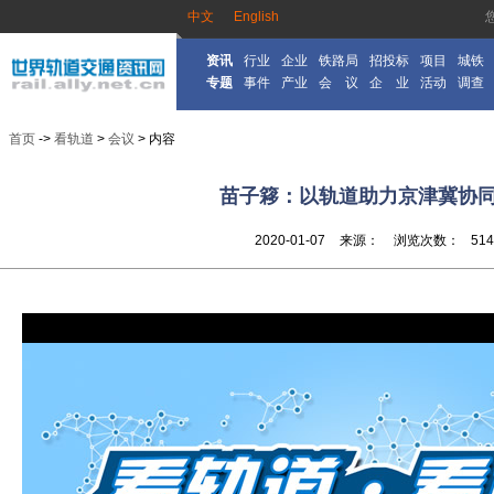
中文
English
资讯
行业
企业
铁路局
招投标
项目
城铁
专题
事件
产业
会 议
企 业
活动
调查
首页
->
看轨道
>
会议
> 内容
苗子簃：以轨道助力京津冀协
2020-01-07
来源：
浏览次数：
514