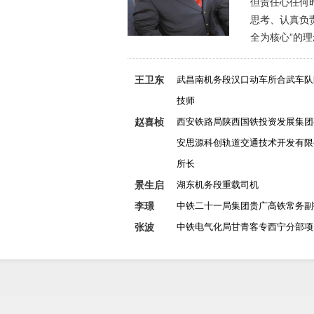
但责任心任何
思考、认真负
全为核心”的理念
王卫东
武昌南机务段汉口动车所合武车队
技师
赵喜桢
西安铁路局陕西国铁投资发展集团
安思源科创轨道交通技术开发有限
所长
​景生启
湖东机务段重载司机
李璟
中铁二十一局集团贵广高铁常务副
张波
中铁电气化局甘青客专西宁分部项