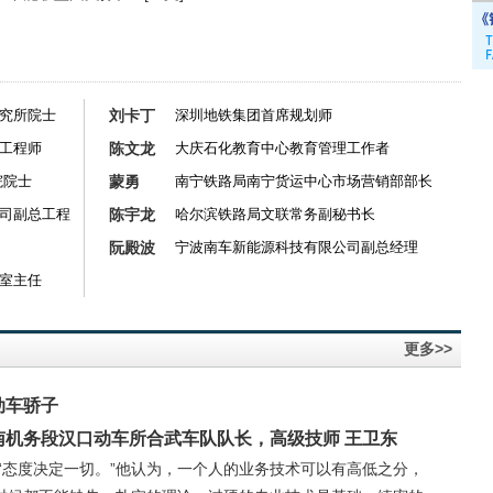
究所院士
刘卡丁
深圳地铁集团首席规划师
工程师
陈文龙
大庆石化教育中心教育管理工作者
院院士
蒙勇
南宁铁路局南宁货运中心市场营销部部长
司副总工程
陈宇龙
哈尔滨铁路局文联常务副秘书长
阮殿波
宁波南车新能源科技有限公司副总经理
室主任
更多>>
动车骄子
南机务段汉口动车所合武车队队长，高级技师 王卫东
 “态度决定一切。”他认为，一个人的业务技术可以有高低之分，