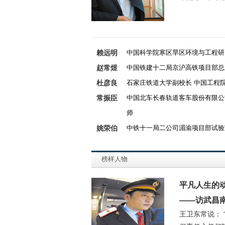
赖远明
中国科学院寒区旱区环境与工程研
赵常煜
中国铁建十二局京沪高铁项目部总
杜彦良
石家庄铁道大学副校长 中国工程
常振臣
中国北车长春轨道客车股份有限公
师
姚荣伯
中铁十一局二公司湄渝项目部试验
榜样人物
平凡人生的
——访武昌
王卫东常说：