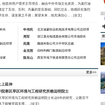
年，他坚持用户需求主导理念，融合中外市场文化差异，为庞巴迪
奠定了互信、互利、共赢的坚实基础。回忆过去，他感叹在激烈
广
求生存、谋发展之不易；展望未来，他充满信心，...
[全文]
科长
申伟民
北京迪蒙恒达机电技术有限公司总经理
第
周军
浙江晨光电缆股份有限公司市场部长
副总经理
宛晨
魏德米勒公司大中华区总裁
金克雨
伯特利阀门集团副总经理
业家
陈东山
西安市地下铁道有限责任公司总经理
更多>>
土上延伸
学院寒区旱区环境与工程研究所赖远明院士
区旱区环境与工程研究所赖远明院士长达6年的研究，让数百千
下能够坚固支撑。...
[全文]
广