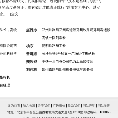
时候都不能缺失，扎实的理论、过硬的专业技术是基础，缜密的
责的态度是保证，唯有如此才能真正践行 “以旅客为中心、以安
。...
[全文]
队长，高级
赵雅冰
郑州铁路局郑州客运段郑州铁路局郑州客运段
高铁一队列车长
有限公司西
杨东
昆明铁路局工长
公司科研所
曾娜娜
长沙地铁2号线五一广场站值班站长
窦铁成
中铁一局电务公司电力工高级技师
刘伟栋
郑州铁路局郑州机务段机车乘务员
指挥长
目经理
设为首页
|
加入收藏
|
关于我们
|
广告报价
|
联系我们
|
网站声明
|
网站地图
地址：北京市丰台区公益西桥城南大道大厦1座1210室 邮政编码：100068