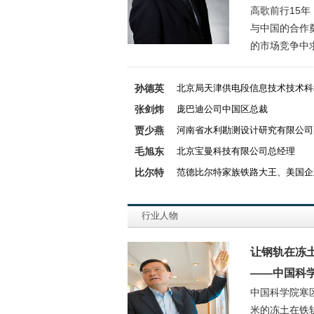
高歌前行15
与中国的合作
的市场竞争中
孙德英
北京局天津供电段信息技术技术科
张剑炜
庞巴迪公司中国区总裁
贾少燕
河南省水利勘测设计研究有限公司
毛旭东
北京宝曼科技有限公司总经理
比尔特
范德比尔特家族铁路大王、美国企
行业人物
让钢轨在冻
——中国科
中国科学院寒
米的冻土在铁轨