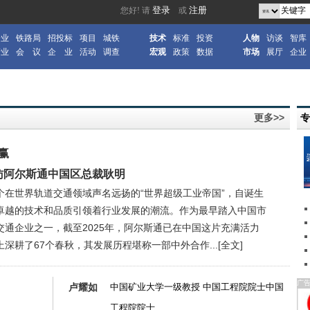
企业
铁路局
招投标
项目
城铁
技术
标准
投资
人物
访谈
智库
产业
会 议
企 业
活动
调查
宏观
政策
数据
市场
展厅
企业
更多>>
赢
访阿尔斯通中国区总裁耿明
个在世界轨道交通领域声名远扬的“世界超级工业帝国”，自诞生
卓越的技术和品质引领着行业发展的潮流。作为最早踏入中国市
交通企业之一，截至2025年，阿尔斯通已在中国这片充满活力
深耕了67个春秋，其发展历程堪称一部中外合作...
[全文]
广
卢耀如
中国矿业大学一级教授 中国工程院院士中国
工程院院士