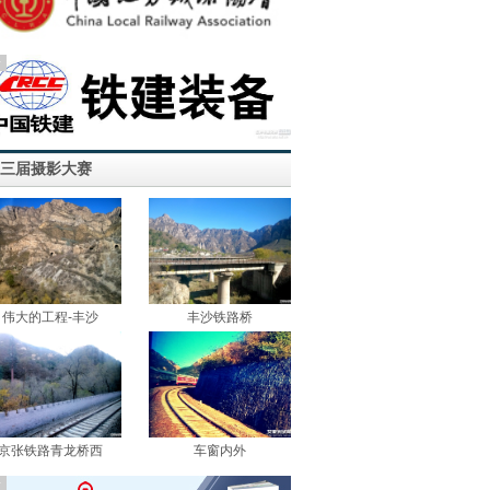
告
三届摄影大赛
伟大的工程-丰沙
丰沙铁路桥
京张铁路青龙桥西
车窗内外
告