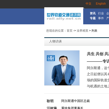
中文
English
资讯
行业
专题
事件
您现在的位置：首页
->
业界精英
> 列表
人物访谈
共生 共创 共
————专
阿尔斯通，这
之日起便以其
场的国际轨道
与机遇的土地上
耿明
阿尔斯通中国区总裁
汪钦琳
重铁集团董事长