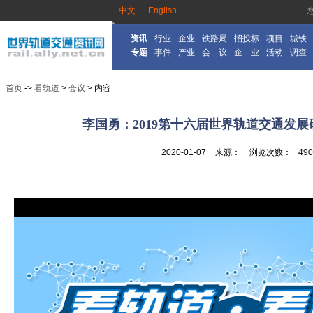
中文
English
资讯
行业
企业
铁路局
招投标
项目
城铁
专题
事件
产业
会 议
企 业
活动
调查
首页
->
看轨道
>
会议
> 内容
李国勇：2019第十六届世界轨道交通发
2020-01-07
来源：
浏览次数：
490