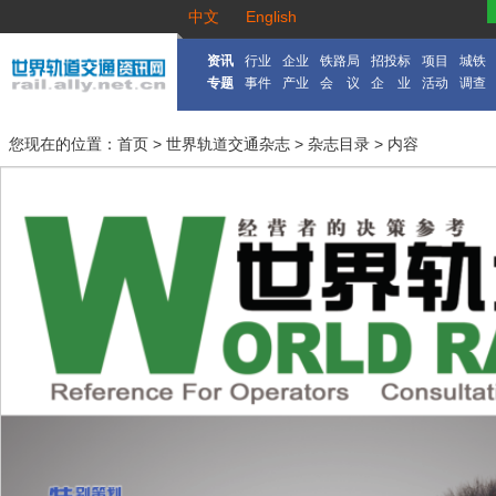
中文
English
资讯
行业
企业
铁路局
招投标
项目
城铁
专题
事件
产业
会 议
企 业
活动
调查
您现在的位置：
首页
>
世界轨道交通杂志
>
杂志目录
> 内容