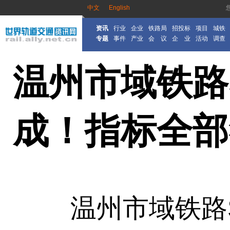
中文
English
资讯
行业
企业
铁路局
招投标
项目
城铁
专题
事件
产业
会 议
企 业
活动
调查
温州市域铁路
成！指标全部
温州市域铁路S2