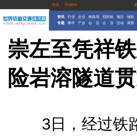
中文
English
资讯
行业
企业
铁路局
招投标
项目
城铁
专题
事件
产业
会 议
企 业
活动
调查
崇左至凭祥铁
险岩溶隧道贯
3日，经过铁路