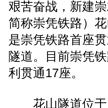
艰苦奋战，新建崇
简称崇凭铁路）花
是崇凭铁路首座贯
隧道。目前崇凭铁
利贯通17座。
花山隧道位于广