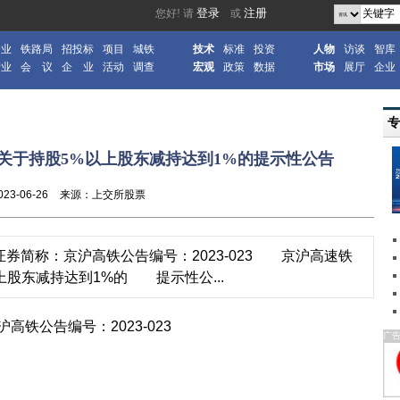
企业
铁路局
招投标
项目
城铁
技术
标准
投资
人物
访谈
智库
产业
会 议
企 业
活动
调查
宏观
政策
数据
市场
展厅
企业
关于持股5%以上股东减持达到1%的提示性公告
023-06-26
来源：上交所股票
证券简称：京沪高铁公告编号：2023-023 京沪高速铁
股东减持达到1%的 提示性公...
铁公告编号：2023-023
广