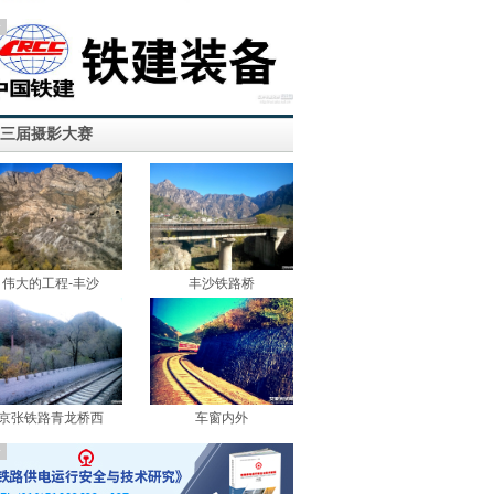
告
三届摄影大赛
伟大的工程-丰沙
丰沙铁路桥
京张铁路青龙桥西
车窗内外
告