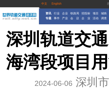
中文
English
资讯
行业
企业
铁路局
招投标
项目
城铁
专题
事件
产业
会 议
企 业
活动
调查
深圳轨道交通
海湾段项目用
深圳
2024-06-06