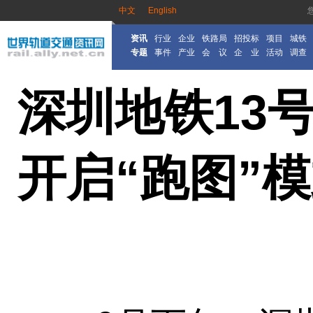
中文
English
资讯
行业
企业
铁路局
招投标
项目
城铁
专题
事件
产业
会 议
企 业
活动
调查
深圳地铁13
开启“跑图”