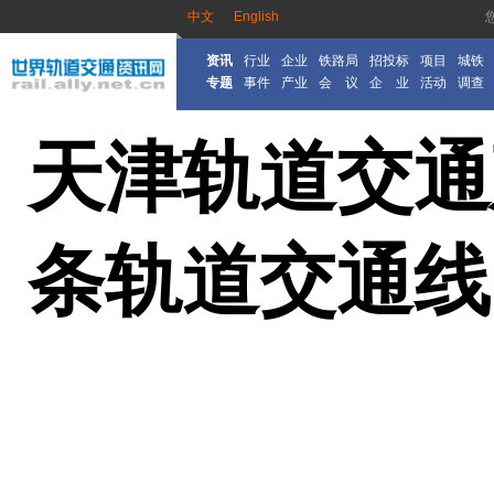
中文
English
资讯
行业
企业
铁路局
招投标
项目
城铁
专题
事件
产业
会 议
企 业
活动
调查
天津轨道交通
条轨道交通线