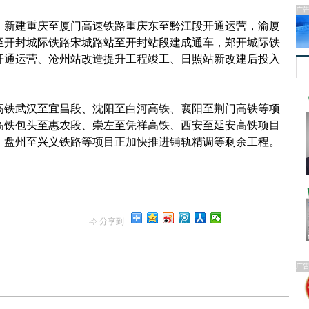
广
新建重庆至厦门高速铁路重庆东至黔江段开通运营，渝厦
至开封城际铁路宋城路站至开封站段建成通车，郑开城际铁
开通运营、沧州站改造提升工程竣工、日照站新改建后投入
铁武汉至宜昌段、沈阳至白河高铁、襄阳至荆门高铁等项
高铁包头至惠农段、崇左至凭祥高铁、西安至延安高铁项目
、盘州至兴义铁路等项目正加快推进铺轨精调等剩余工程。
分享到
广