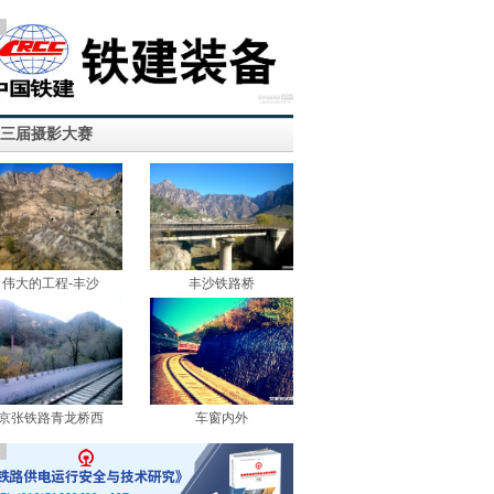
告
三届摄影大赛
伟大的工程-丰沙
丰沙铁路桥
京张铁路青龙桥西
车窗内外
告