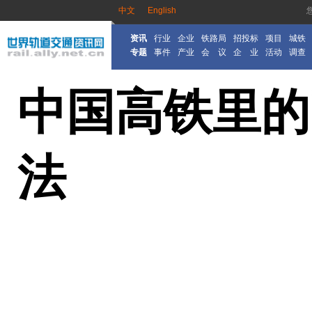
中文
English
资讯
行业
企业
铁路局
招投标
项目
城铁
专题
事件
产业
会 议
企 业
活动
调查
中国高铁里的
法