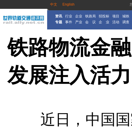
中文
English
资讯
行业
企业
铁路局
招投标
项目
城铁
专题
事件
产业
会 议
企 业
活动
调查
铁路物流金融
发展注入活力
近日，中国国家