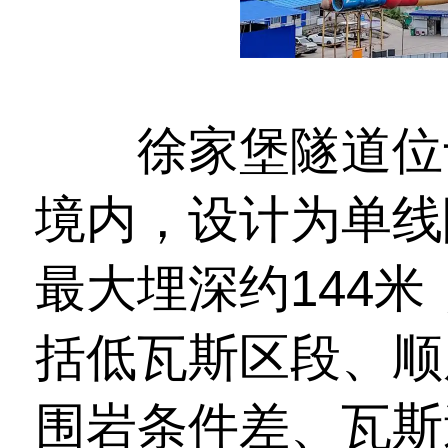
徐家堡隧道位于
境内，设计为单线
最大埋深约144
括低瓦斯区段、顺
围岩条件差、瓦斯