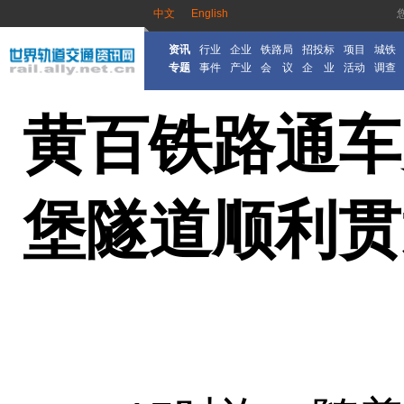
中文
English
资讯
行业
企业
铁路局
招投标
项目
城铁
专题
事件
产业
会 议
企 业
活动
调查
黄百铁路通车
堡隧道顺利贯