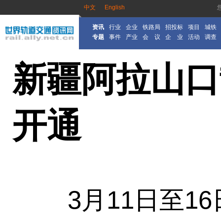
中文
English
资讯
行业
企业
铁路局
招投标
项目
城铁
专题
事件
产业
会 议
企 业
活动
调查
新疆阿拉山口
开通
3月11日至16