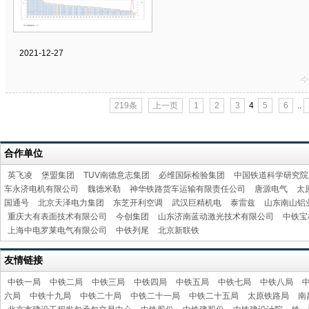
2021-12-27
219条
上一页
1
2
3
4
5
6
..
合作单位
英飞凌
堡盟集团
TUV南德意志集团
必维国际检验集团
中国铁道科学研究院
车永济电机有限公司
魏德米勒
神华铁路货车运输有限责任公司
唐源电气
太
国通号
北京天泽电力集团
东芝开利空调
武汉巨精机电
泰雷兹
山东南山铝
重庆大有表面技术有限公司
今创集团
山东济南蓝动激光技术有限公司
中铁宝
上海中电罗莱电气有限公司
中铁列尾
北京新联铁
友情链接
中铁一局
中铁二局
中铁三局
中铁四局
中铁五局
中铁七局
中铁八局
六局
中铁十九局
中铁二十局
中铁二十一局
中铁二十五局
太原铁路局
南