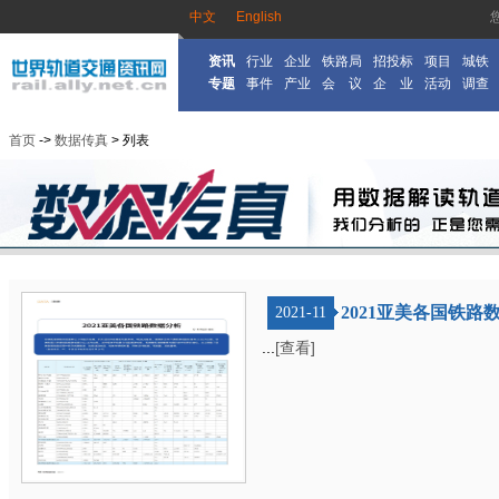
中文
English
资讯
行业
企业
铁路局
招投标
项目
城铁
专题
事件
产业
会 议
企 业
活动
调查
首页
->
数据传真
> 列表
2021亚美各国铁路
2021-11
...
[查看]