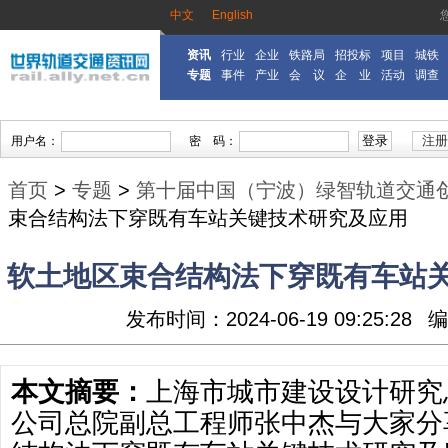
中文
English
资讯
行业
企业
铁路局
招投标
项目
城铁
专题
事件
产业
会 议
企 业
活动
调查
首页
>
专题
>
第十届中国（宁波）绿智轨道交通
束合结构法下穿既有车站关键技术研究及应用
软土地区束合结构法下穿既有车站
发布时间：2024-06-19 09:25:28
编
本文摘要：
上海市城市建设设计研究
公司总院副总工程师张中杰与大家分