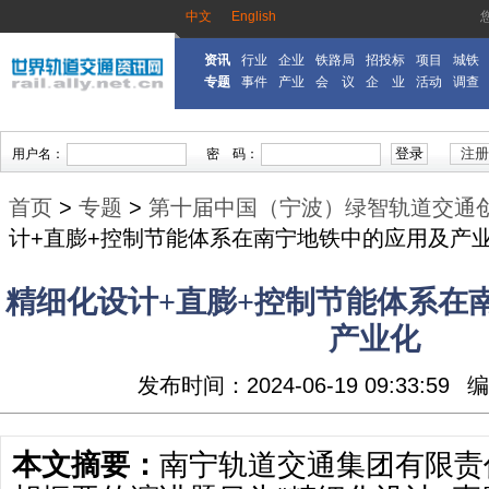
中文
English
资讯
行业
企业
铁路局
招投标
项目
城铁
专题
事件
产业
会 议
企 业
活动
调查
首页
>
专题
>
第十届中国（宁波）绿智轨道交通
计+直膨+控制节能体系在南宁地铁中的应用及产
精细化设计+直膨+控制节能体系在
产业化
发布时间：2024-06-19 09:33:59
编
本文摘要：
南宁轨道交通集团有限责