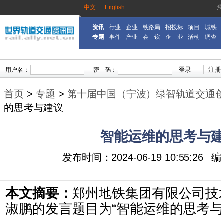
中文
English
资讯
行业
企业
铁路局
招投标
项目
城铁
专题
事件
产业
会 议
企 业
活动
调查
首页
>
专题
>
第十届中国（宁波）绿智轨道交通
的思考与建议
智能运维的思考与
发布时间：2024-06-19 10:55:26
编
本文摘要：
郑州地铁集团有限公司技
淑鹏的发言题目为“智能运维的思考与