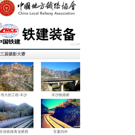
告
三届摄影大赛
伟大的工程-丰沙
丰沙铁路桥
京张铁路青龙桥西
车窗内外