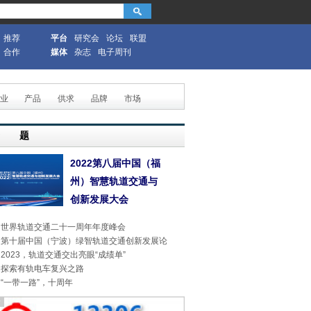
推荐
平台
研究会
论坛
联盟
合作
媒体
杂志
电子周刊
业
产品
供求
品牌
市场
专 题
2022第八届中国（福
州）智慧轨道交通与
创新发展大会
世界轨道交通二十一周年年度峰会
第十届中国（宁波）绿智轨道交通创新发展论
2023，轨道交通交出亮眼“成绩单”
探索有轨电车复兴之路
“一带一路”，十周年
告