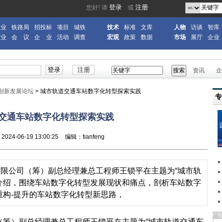
企业
铁路局
招投标
项目
城铁
技术
标准
文库
人物
访谈
智库
产业
会 议
企 业
活动
调查
宏观
政策
数据
市场
展厅
企业
资讯
企
创新发展论坛
>
城市轨道交通车站数字化转型探索实践
交通车站数字化转型探索实践
24-06-19 13:00:25
编辑：tianfeng
限公司（筹）副总经理兼总工程师王锁平在主题为“城市轨
介绍，围绕车站数字化转型发展现状和痛点，剖析车站数字
重构-提升的车站数字化转型新思路，
广
）副总经理兼总工程师王锁平在主题为“城市轨道交通车