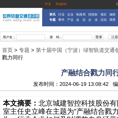
中文
English
资讯
行业
企业
铁路局
招投标
项目
城铁
专题
事件
产业
会 议
企 业
活动
调查
首页
>
专题
>
第十届中国（宁波）绿智轨道交通
戮力同行
产融结合戮力同
发布时间：2024-06-19 13:08:42
编
本文摘要：
北京城建智控科技股份有
室主任史立峰在主题为“产融结合戮力