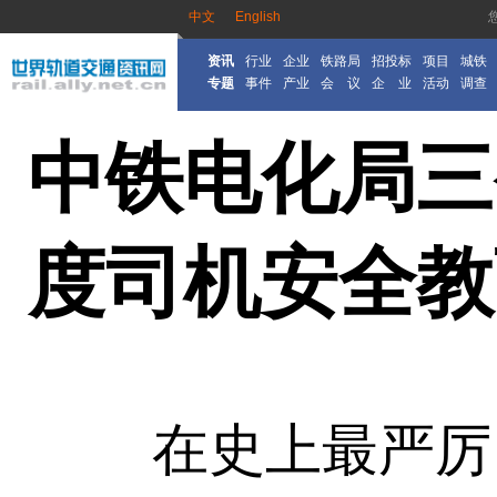
中文
English
资讯
行业
企业
铁路局
招投标
项目
城铁
专题
事件
产业
会 议
企 业
活动
调查
中铁电化局三
度司机安全教
在史上最严厉、