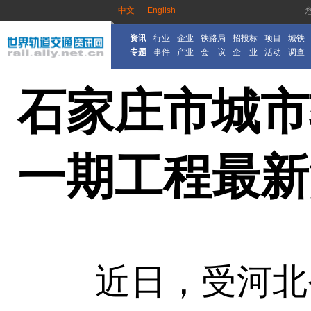
中文
English
资讯
行业
企业
铁路局
招投标
项目
城铁
专题
事件
产业
会 议
企 业
活动
调查
石家庄市城市
一期工程最新
近日，受河北省