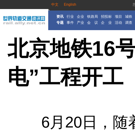
中文
English
资讯
行业
企业
铁路局
招投标
项目
城铁
专题
事件
产业
会 议
企 业
活动
调查
北京地铁16
电”工程开工
6月20日，随