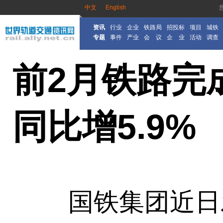
中文
English
资讯
行业
企业
铁路局
招投标
项目
城铁
专题
事件
产业
会 议
企 业
活动
调查
前2月铁路完
同比增5.9%
国铁集团近日发