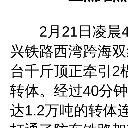
2月21日凌晨
兴铁路西湾跨海双
台千斤顶正牵引2
转体。经过40分
达1.2万吨的转