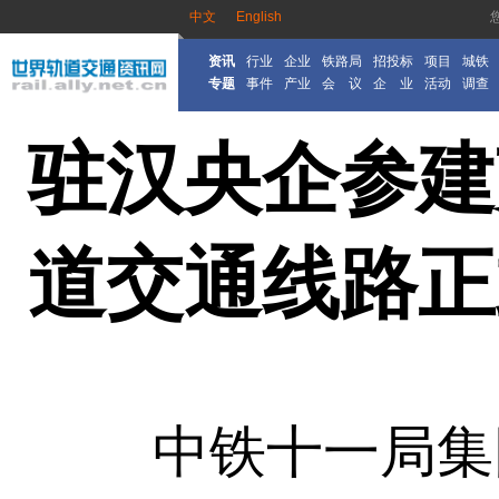
中文
English
资讯
行业
企业
铁路局
招投标
项目
城铁
专题
事件
产业
会 议
企 业
活动
调查
驻汉央企参建
道交通线路正
中铁十一局集团