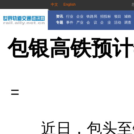
中文
English
资讯
行业
企业
铁路局
招投标
项目
城铁
专题
事件
产业
会 议
企 业
活动
调查
包银高铁预计
=
近日，包头至银