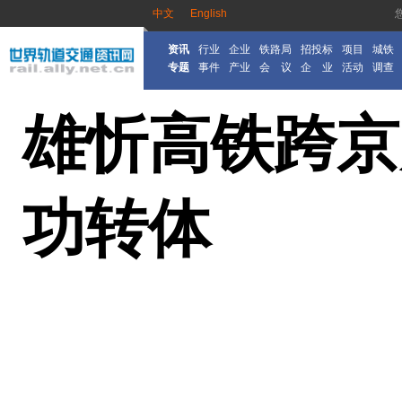
中文
English
资讯
行业
企业
铁路局
招投标
项目
城铁
专题
事件
产业
会 议
企 业
活动
调查
雄忻高铁跨京
功转体