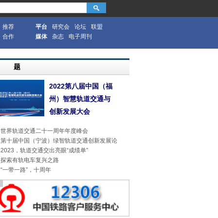
推荐
平台
研究会
论坛
联盟
合作
媒体
杂志
电子周刊
专 题
2022第八届中国（福
州）智慧轨道交通与
创新发展大会
世界轨道交通二十一周年年度峰会
第十届中国（宁波）绿智轨道交通创新发展论
2023，轨道交通交出亮眼“成绩单”
探索有轨电车复兴之路
“一带一路”，十周年
告