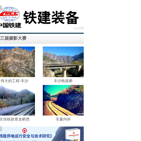
告
三届摄影大赛
伟大的工程-丰沙
丰沙铁路桥
京张铁路青龙桥西
车窗内外
告