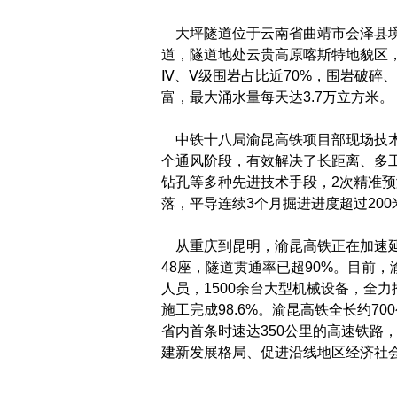
大坪隧道位于云南省曲靖市会泽县境内
道，隧道地处云贵高原喀斯特地貌区
Ⅳ、Ⅴ级围岩占比近70%，围岩破碎
富，最大涌水量每天达3.7万立方米。
中铁十八局渝昆高铁项目部现场技术
个通风阶段，有效解决了长距离、多
钻孔等多种先进技术手段，2次精准预
落，平导连续3个月掘进进度超过20
从重庆到昆明，渝昆高铁正在加速延
48座，隧道贯通率已超90%。目前
人员，1500余台大型机械设备，全力
施工完成98.6%。渝昆高铁全长约70
省内首条时速达350公里的高速铁路
建新发展格局、促进沿线地区经济社