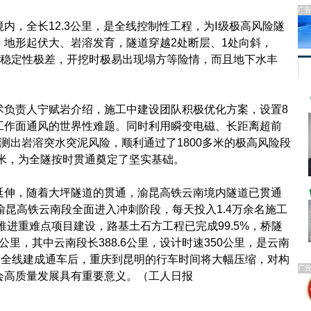
广
，全长12.3公里，是全线控制性工程，为Ⅰ级极高风险隧
，地形起伏大、岩溶发育，隧道穿越2处断层、1处向斜，
、稳定性极差，开挖时极易出现塌方等险情，而且地下水丰
负责人宁赋岩介绍，施工中建设团队积极优化方案，设置8
工作面通风的世界性难题。同时利用瞬变电磁、长距离超前
测出岩溶突水突泥风险，顺利通过了1800多米的极高风险段
0米，为全隧按时贯通奠定了坚实基础。
伸，随着大坪隧道的贯通，渝昆高铁云南境内隧道已贯通
，渝昆高铁云南段全面进入冲刺阶段，每天投入1.4万余名施工
推进重难点项目建设，路基土石方工程已完成99.5%，桥隧
0公里，其中云南段长388.6公里，设计时速350公里，是云南
，全线建成通车后，重庆到昆明的行车时间将大幅压缩，对构
广
会高质量发展具有重要意义。（工人日报