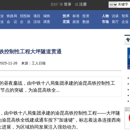
企业
铁路局
招投标
项目
城铁
技术
标准
投资
人物
访谈
智库
产业
会 议
企 业
活动
调查
宏观
政策
数据
市场
展厅
企业
铁控制性工程大坪隧道贯通
2025-11-26
来源：工人日报
00天的昼夜鏖战，由中铁十八局集团承建的渝昆高铁控制性工
点的突破，为渝昆高铁全...
广
鏖战，由中铁十八局集团承建的渝昆高铁控制性工程——大坪隧
渝昆高铁全线建成通车按下“加速键”，标志着这条连接西南
大进展，为区域协同发展注入强劲动力。