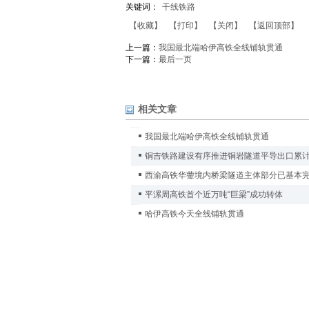
关键词：
干线铁路
【收藏】
【打印】
【关闭】
【返回顶部】
上一篇：
我国最北端哈伊高铁全线铺轨贯通
下一篇：
最后一页
相关文章
我国最北端哈伊高铁全线铺轨贯通
铜吉铁路建设有序推进铜岩隧道平导出口累计
西渝高铁华蓥境内桥梁隧道主体部分已基本
平漯周高铁首个近万吨“巨梁”成功转体
哈伊高铁今天全线铺轨贯通