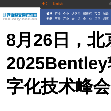
中文
English
资讯
行业
企业
铁路局
招投标
项目
城铁
专题
事件
产业
会 议
企 业
活动
调查
8月26日，北
2025Bent
字化技术峰会