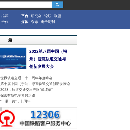
推荐
平台
研究会
论坛
联盟
合作
媒体
杂志
电子周刊
专 题
2022第八届中国（福
州）智慧轨道交通与
创新发展大会
世界轨道交通二十一周年年度峰会
第十届中国（宁波）绿智轨道交通创新发展论
2023，轨道交通交出亮眼“成绩单”
探索有轨电车复兴之路
“一带一路”，十周年
告