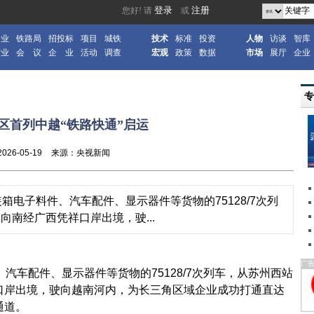
企业
铁路局
招投标
项目
城铁
技术
标准
投资
人物
访谈
智库
产业
会 议
企 业
活动
调查
宏观
政策
数据
市场
展厅
企业
区首列中越“铁路快通”启运
2026-05-19
来源：央视新闻
电子料件、汽车配件、显示器件等货物的75128/7次列
南经广西凭祥口岸出境，驶...
广
车配件、显示器件等货物的75128/7次列车，从苏州西站
口岸出境，驶向越南河内，为长三角区域企业成功打通直达
通道。