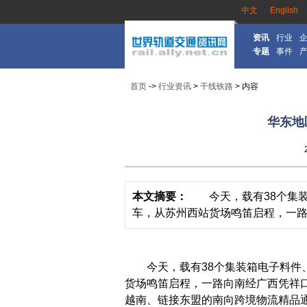
中文
English
资讯
行业
专题
事件
首页
->
行业资讯
>
干线铁路
> 内容
华东地
本文摘要：
今天，载有38个集装箱
车，从苏州西站货场鸣笛启程，一路向
今天，载有38个集装箱电子料件、汽
货场鸣笛启程，一路向南经广西凭祥
越南、链接东盟的南向跨境物流精品