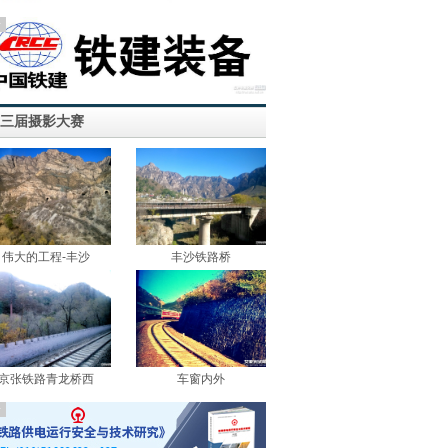
告
三届摄影大赛
伟大的工程-丰沙
丰沙铁路桥
京张铁路青龙桥西
车窗内外
告