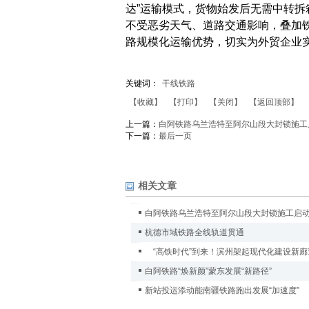
达”运输模式，货物始发后无需中转
不受恶劣天气、道路交通影响，叠加
路规模化运输优势，切实为外贸企业
关键词：
干线铁路
【收藏】
【打印】
【关闭】
【返回顶部】
上一篇：
白阿铁路乌兰浩特至阿尔山段大封锁施工
下一篇：
最后一页
相关文章
白阿铁路乌兰浩特至阿尔山段大封锁施工启
杭德市域铁路全线轨道贯通
“高铁时代”到来！滨州架起现代化建设新廊
白阿铁路“焕新颜”蒙东发展“新路径”
新站投运添动能南疆铁路跑出发展“加速度”