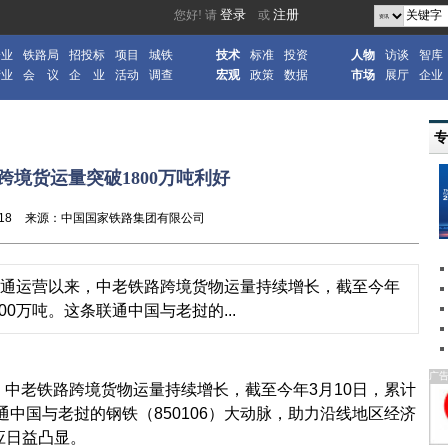
企业
铁路局
招投标
项目
城铁
技术
标准
投资
人物
访谈
智库
产业
会 议
企 业
活动
调查
宏观
政策
数据
市场
展厅
企业
跨境货运量突破1800万吨利好
18
来源：中国国家铁路集团有限公司
开通运营以来，中老铁路跨境货物运量持续增长，截至今年
00万吨。这条联通中国与老挝的...
广
，中老铁路跨境货物运量持续增长，截至今年3月10日，累计
通中国与老挝的钢铁（850106）大动脉，助力沿线地区经济
应日益凸显。