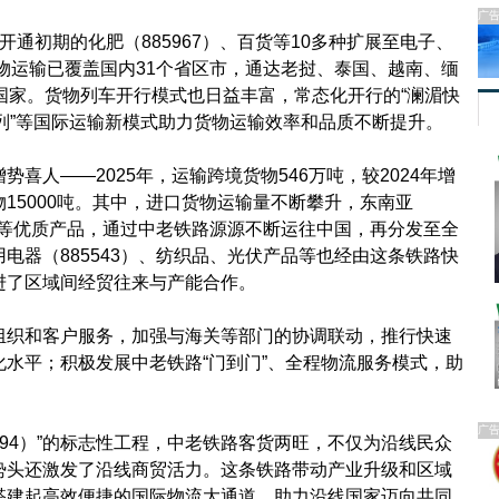
广
初期的化肥（885967）、百货等10多种扩展至电子、
货物运输已覆盖国内31个省区市，通达老挝、泰国、越南、缅
”共建国家。货物列车开行模式也日益丰富，常态化开行的“澜湄快
班列”等国际运输新模式助力货物运输效率和品质不断提升。
人——2025年，运输跨境货物546万吨，较2024年增
物15000吨。其中，进口货物运输量不断攀升，东南亚
山竹等优质产品，通过中老铁路源源不断运往中国，再分发至全
电器（885543）、纺织品、光伏产品等也经由这条铁路快
进了区域间经贸往来与产能合作。
织和客户服务，加强与海关等部门的协调联动，推行快速
水平；积极发展中老铁路“门到门”、全程物流服务模式，助
广
94）”的标志性工程，中老铁路客货两旺，不仅为沿线民众
势头还激发了沿线商贸活力。这条铁路带动产业升级和区域
搭建起高效便捷的国际物流大通道，助力沿线国家迈向共同