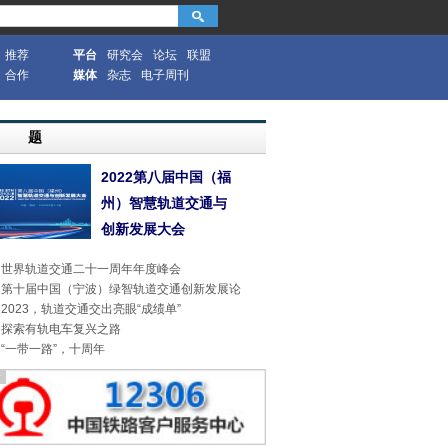
推荐
平台
研究会
论坛
联盟
合作
媒体
杂志
电子周刊
专 题
2022第八届中国（福
州）智慧轨道交通与
创新发展大会
世界轨道交通二十一周年年度峰会
第十届中国（宁波）绿智轨道交通创新发展论
2023，轨道交通交出亮眼“成绩单”
探索有轨电车复兴之路
“一带一路”，十周年
告