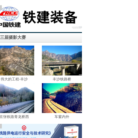
告
三届摄影大赛
伟大的工程-丰沙
丰沙铁路桥
京张铁路青龙桥西
车窗内外
告