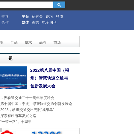
推荐
平台
研究会
论坛
联盟
合作
媒体
杂志
电子周刊
业
产品
供求
品牌
市场
专 题
2022第八届中国（福
州）智慧轨道交通与
创新发展大会
世界轨道交通二十一周年年度峰会
第十届中国（宁波）绿智轨道交通创新发展论
2023，轨道交通交出亮眼“成绩单”
探索有轨电车复兴之路
“一带一路”，十周年
告