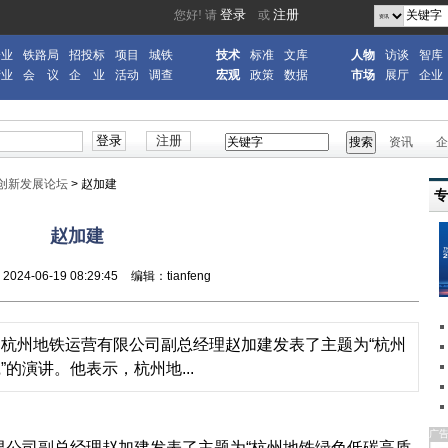
企业
铁路局
招投标
项目
城铁
技术
标准
文库
人物
访谈
智库
产业
会 议
企 业
活动
调查
宏观
政策
数据
市场
展厅
企业
资讯
企
创新发展论坛
>
赵加建
赵加建
24-06-19 08:29:45
编辑：tianfeng
地铁运营有限公司副总经理赵加建发表了主题为“杭州
的演讲。他表示，杭州地...
广
司副总经理赵加建发表了主题为“杭州地铁绿色低碳高质