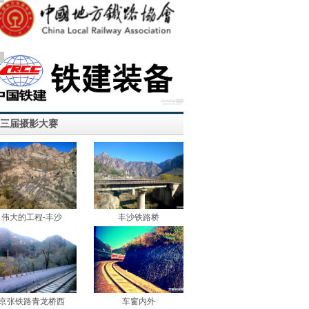
告
三届摄影大赛
伟大的工程-丰沙
丰沙铁路桥
京张铁路青龙桥西
车窗内外