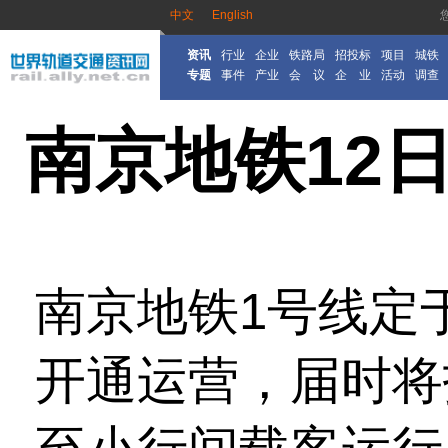
中文
English
资讯
行业
企业
铁路局
招投标
项目
城铁
专题
事件
产业
会 议
企 业
活动
调查
南京地铁12
南京地铁1号线定
开通运营，届时将