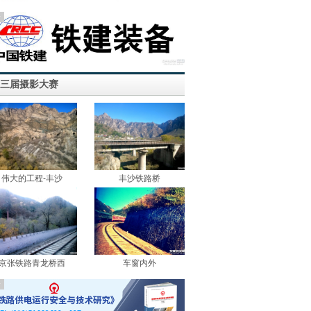
告
三届摄影大赛
伟大的工程-丰沙
丰沙铁路桥
京张铁路青龙桥西
车窗内外
告