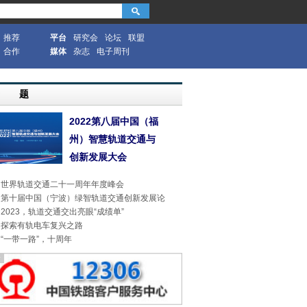
推荐
平台
研究会
论坛
联盟
合作
媒体
杂志
电子周刊
专 题
2022第八届中国（福
州）智慧轨道交通与
创新发展大会
世界轨道交通二十一周年年度峰会
第十届中国（宁波）绿智轨道交通创新发展论
2023，轨道交通交出亮眼“成绩单”
探索有轨电车复兴之路
“一带一路”，十周年
告