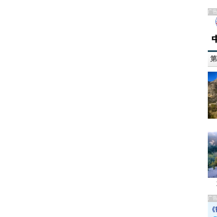
广
第
广