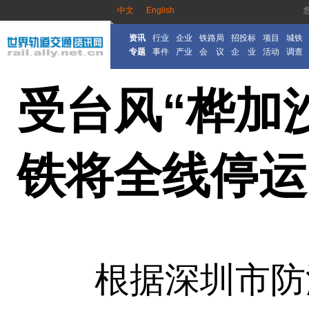
中文
English
资讯
行业
企业
铁路局
招投标
项目
城铁
专题
事件
产业
会 议
企 业
活动
调查
受台风“桦加
铁将全线停运
根据深圳市防汛