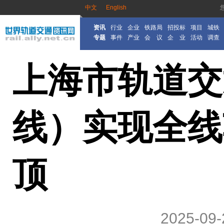
中文
English
资讯
行业
企业
铁路局
招投标
项目
城铁
专题
事件
产业
会 议
企 业
活动
调查
上海市轨道交
线）实现全线
顶
2025-09-