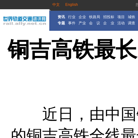
中文
English
资讯
行业
企业
铁路局
招投标
项目
城铁
专题
事件
产业
会 议
企 业
活动
调查
铜吉高铁最长
近日，由中国铁
的铜吉高铁全线最