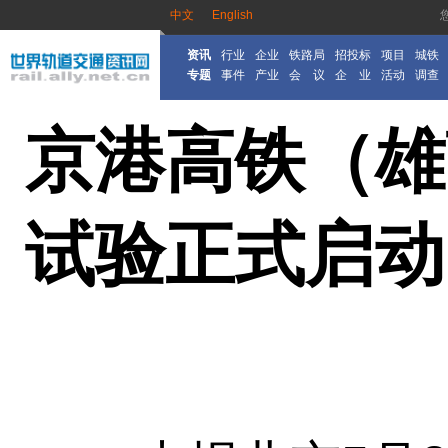
中文
English
资讯
行业
企业
铁路局
招投标
项目
城铁
专题
事件
产业
会 议
企 业
活动
调查
京港高铁（雄
试验正式启动