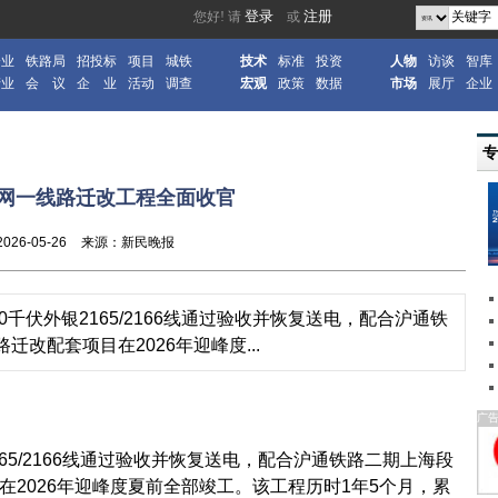
企业
铁路局
招投标
项目
城铁
技术
标准
投资
人物
访谈
智库
产业
会 议
企 业
活动
调查
宏观
政策
数据
市场
展厅
企业
网一线路迁改工程全面收官
2026-05-26
来源：新民晚报
千伏外银2165/2166线通过验收并恢复送电，配合沪通铁
改配套项目在2026年迎峰度...
广
65/2166线通过验收并恢复送电，配合沪通铁路二期上海段
在2026年迎峰度夏前全部竣工。该工程历时1年5个月，累