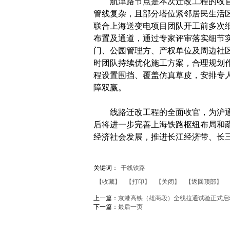
航津路节点是本次迁改工程的收官
管线复杂，且部分塔位紧邻居民生活
联合上海送变电项目团队开工前多次
布置及通道，通过专家评审落实细节
门、公园管理方、产权单位及周边社
时团队持续优化施工方案，合理规划
程设置围挡、覆盖仿真草皮，安排专
障双赢。
线路迁改工程的全面收官，为沪通铁
后将进一步完善上海铁路枢纽布局和
经济社会发展，推进长江经济带、长
关键词：
干线铁路
【收藏】
【打印】
【关闭】
【返回顶部】
上一篇：
京港高铁（雄商段）全线拉通试验正式启
下一篇：
最后一页