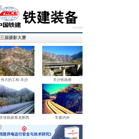
告
三届摄影大赛
伟大的工程-丰沙
丰沙铁路桥
京张铁路青龙桥西
车窗内外
告