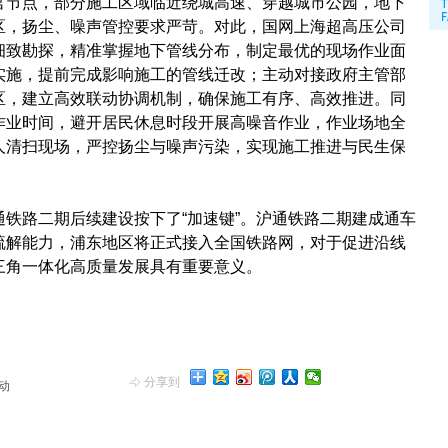
节点，部分施工区域临近绕城高速、穿越城市公园，地下
区，扬尘、噪声管控要求严苛。对此，国网上海超高压公司
细致勘探，精准掌握地下管线分布，制定最优的现场作业面
实施，提前完成影响施工的管线迁改；主动对接政府主管部
区，建立高效联动协调机制，确保施工有序、高效推进。同
作业时间，避开居民休息时段开展高噪音作业，作业场地全
人清扫现场，严控扬尘与噪声污染，实现施工推进与民生保
路二期后续建设按下了“加速键”。沪通铁路二期建成通车
疏解能力，浦东地区将正式接入全国铁路网，对于促进沿线
三角一体化高质量发展具有重要意义。
分享到
动