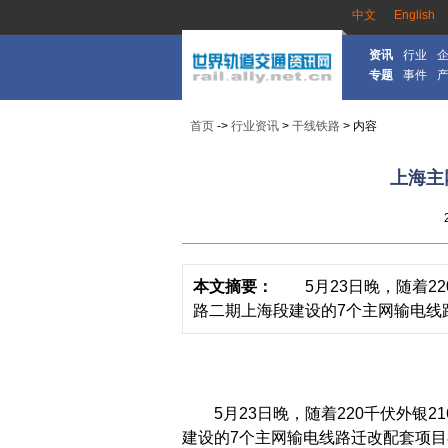
中文
English
资讯
行业
专题
事件
首页
->
行业资讯
>
干线铁路
> 内容
上海主
本文摘要：
5月23日晚，随着220
路二期上海段建设的7个主网输电线路迁
5月23日晚，随着220千伏外银21
建设的7个主网输电线路迁改配套项目