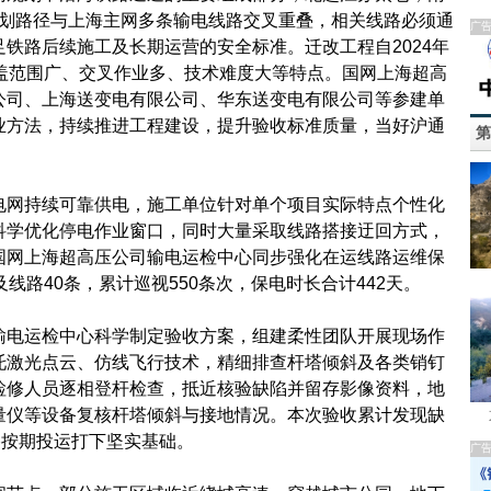
路规划路径与上海主网多条输电线路交叉重叠，相关线路必须通
广
铁路后续施工及长期运营的安全标准。迁改工程自2024年
覆盖范围广、交叉作业多、技术难度大等特点。国网上海超高
公司、上海送变电有限公司、华东送变电有限公司等参建单
业方法，持续推进工程建设，提升验收标准质量，当好沪通
第
网持续可靠供电，施工单位针对单个项目实际特点个性化
科学优化停电作业窗口，同时大量采取线路搭接迂回方式，
国网上海超高压公司输电运检中心同步强化在运线路运维保
线路40条，累计巡视550条次，保电时长合计442天。
电运检中心科学制定验收方案，组建柔性团队开展现场作
托激光点云、仿线飞行技术，精细排查杆塔倾斜及各类销钉
检修人员逐相登杆检查，抵近核验缺陷并留存影像资料，地
量仪等设备复核杆塔倾斜与接地情况。本次验收累计发现缺
路按期投运打下坚实基础。
广