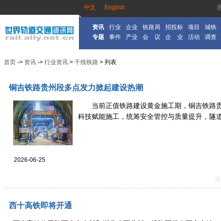
中文
English
资讯
行业
企业
铁路局
招投标
项目
城铁
专题
事件
产业
会 议
企 业
活动
调查
首页
->
资讯
->
行业资讯
>
干线铁路
> 列表
铜吉铁路贵州段多点发力掀起建设热潮
当前正值铁路建设黄金施工期，铜吉铁路贵
科技赋能施工，统筹安全管控与质量提升，隧道掘
2026-06-25
西十高铁即将开通