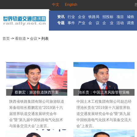
中文
English
资讯
行业
企业
铁路局
招投标
项目
城铁
专题
事件
产业
会 议
企 业
活动
调查
首页
->
看轨道
>
会议
> 列表
蔡鹏宏：旅游轨道陕西方案
池长贵：中国土木风险管控策略
陕西省铁路集团有限公司旅游轨道
中国土木工程集团有限公司副总经
筹备组组长蔡鹏宏在“2019第十六
理池长贵在“2019第十六届世界轨
届世界轨道交通发展研究会年
道交通发展研究会年会”暨“第九届
会”暨“第九届中国铁路电气化技术
中国铁路电气化技术与装备交流大
与装备交流大会”上发言。
会”上发言。