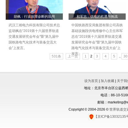
胡枫：行波故障诊断的应用
和军忠：供电的机遇与挑战
武汉三相电力科技有限公司技术总
中国铁路西安局集团有限公司高铁
监胡枫在“2019第十六届世界轨道
基础设施段供电维修中心主任和军
交通发展研究会年会”暨“第九届中
忠在“2019第十六届世界轨道交通
国铁路电气化技术与装备交流大
发展研究会年会”暨“第九届中国铁
会”上发言。
路电气化技术与装备交流大会”上
发言。
531条
上一页
1
2
3
4
5
..
30
设为首页
|
加入收藏
|
关于我
地址：北京市丰台区公益西桥城
电话：86-10-5166
邮箱：marketing@wo
Copyright © 2004-2026 ©
世界轨道交
【京ICP备1303213