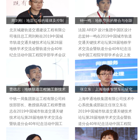
周刘刚：地层位移的规律及控制
钟一鸣：地铁空间的整合与创新
北京城建轨道交通建设工程有限公
法国 AREP 设计集团中国区设计
司项目总工周刘刚在2019中国城
总监钟一鸣在2019中国城市轨道
市轨道交通关键技术论坛第28届
交通关键技术论坛第28届地铁学
地铁学术交流会暨轨道分会40年
术交流会暨轨道分会40年纪念活
纪念活动中国工程院学部学术会议
动中国工程院学部学术会议上发
上发言。
言。
曹德志：地铁轨道工程施工新技术
张立东：上海地铁智慧车站研究
中铁一局集团新运工程有限公司科
上海申通地铁集团有限公司技术中
技部部长、教授级高级工程师曹德
心系统集成部副主任张立东在
志在2019中国城市轨道交通关键
2019中国城市轨道交通关键技术
技术论坛第28届地铁学术交流会
论坛第28届地铁学术交流会暨轨
暨轨道分会40年纪念活动中国工
道分会40年纪念活动中国工程院
程院学部学术会议上发言。
学部学术会议上发言。