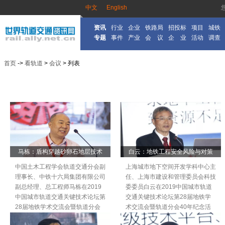
中文
English
资讯
行业
企业
铁路局
招投标
项目
城铁
专题
事件
产业
会 议
企 业
活动
调查
首页
->
看轨道
>
会议
> 列表
马栋：盾构穿越砂卵石地层技术
白云：地铁工程安全风险与对策
中国土木工程学会轨道交通分会副
上海城市地下空间开发学科中心主
理事长、中铁十六局集团有限公司
任、上海市建设和管理委员会科技
副总经理、总工程师马栋在2019
委委员白云在2019中国城市轨道
中国城市轨道交通关键技术论坛第
交通关键技术论坛第28届地铁学
28届地铁学术交流会暨轨道分会
术交流会暨轨道分会40年纪念活
40年纪念活动中国工程院学部学
动中国工程院学部学术会议上发