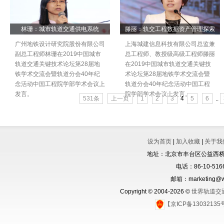
林珊：城市轨道交通供电系统
滕丽：轨交工程数据资产管理探索
广州地铁设计研究院股份有限公司
上海城建信息科技有限公司总监兼
副总工程师林珊在2019中国城市
总工程师、教授级高级工程师滕丽
轨道交通关键技术论坛第28届地
在2019中国城市轨道交通关键技
铁学术交流会暨轨道分会40年纪
术论坛第28届地铁学术交流会暨
念活动中国工程院学部学术会议上
轨道分会40年纪念活动中国工程
发言。
院学部学术会议上发言。
531条
上一页
1
2
3
4
5
6
..
设为首页
|
加入收藏
|
关于我
地址：北京市丰台区公益西桥城
电话：86-10-5166
邮箱：marketing@wo
Copyright © 2004-2026 ©
世界轨道交
【京ICP备1303213