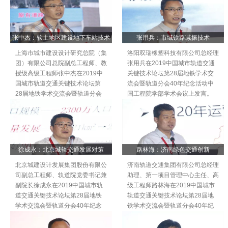
术会议上发言。
言。
张中杰：软土地区建设地下车站技术
张用兵：市域铁路减振技术
上海市城市建设设计研究总院（集
洛阳双瑞橡塑科技有限公司总经理
团）有限公司总院副总工程师、教
张用兵在2019中国城市轨道交通
授级高级工程师张中杰在2019中
关键技术论坛第28届地铁学术交
国城市轨道交通关键技术论坛第
流会暨轨道分会40年纪念活动中
28届地铁学术交流会暨轨道分会
国工程院学部学术会议上发言。
40年纪念活动中国工程院学部学
术会议上发言。
徐成永：北京城轨交通发展对策
路林海：济南绿色交通创新
北京城建设计发展集团股份有限公
济南轨道交通集团有限公司总经理
司副总工程师、轨道院党委书记兼
助理、第一项目管理中心主任、高
副院长徐成永在2019中国城市轨
级工程师路林海在2019中国城市
道交通关键技术论坛第28届地铁
轨道交通关键技术论坛第28届地
学术交流会暨轨道分会40年纪念
铁学术交流会暨轨道分会40年纪
活动中国工程院学部学术会议上发
念活动中国工程院学部学术会议上
言。
发言。