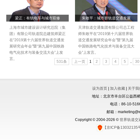
梁正：有轨电车与城市双修
朱敢平：城市群轨道交通发展
上海市城市建设设计研究总院（集
天津轨道交通集团有限公司总工程
团）有限公司轨道院总建筑师梁正
师朱敢平在“2019第十六届世界轨
在“2019第十六届世界轨道交通发
道交通发展研究会年会”暨“第九届
展研究会年会”暨“第九届中国铁路
中国铁路电气化技术与装备交流大
电气化技术与装备交流大会”上发
会”上发言。
言。
531条
上一页
1
2
3
4
5
..
30
设为首页
|
加入收藏
|
关于我
地址：北京市丰台区公益西桥城
电话：86-10-5166
邮箱：marketing@wo
Copyright © 2004-2026 ©
世界轨道交
【京ICP备1303213