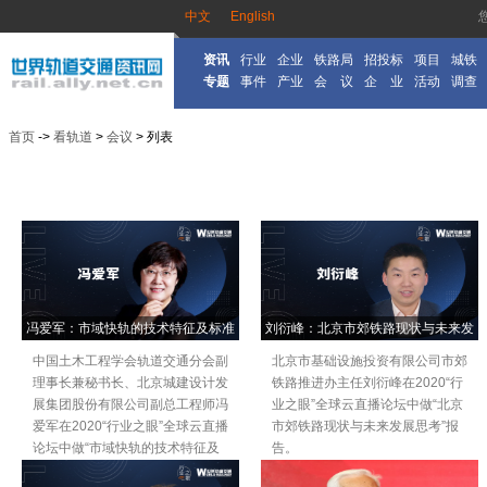
中文
English
资讯
行业
企业
铁路局
招投标
项目
城铁
专题
事件
产业
会 议
企 业
活动
调查
首页
->
看轨道
>
会议
> 列表
冯爱军：市域快轨的技术特征及标准
刘衍峰：北京市郊铁路现状与未来发
解读
展思考
中国土木工程学会轨道交通分会副
北京市基础设施投资有限公司市郊
理事长兼秘书长、北京城建设计发
铁路推进办主任刘衍峰在2020“行
展集团股份有限公司副总工程师冯
业之眼”全球云直播论坛中做“北京
爱军在2020“行业之眼”全球云直播
市郊铁路现状与未来发展思考”报
论坛中做“市域快轨的技术特征及
告。
标准解读”报告。