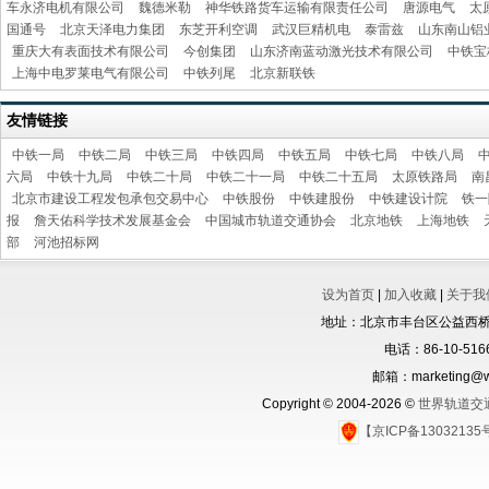
车永济电机有限公司
魏德米勒
神华铁路货车运输有限责任公司
唐源电气
太
国通号
北京天泽电力集团
东芝开利空调
武汉巨精机电
泰雷兹
山东南山铝
重庆大有表面技术有限公司
今创集团
山东济南蓝动激光技术有限公司
中铁宝
上海中电罗莱电气有限公司
中铁列尾
北京新联铁
友情链接
中铁一局
中铁二局
中铁三局
中铁四局
中铁五局
中铁七局
中铁八局
六局
中铁十九局
中铁二十局
中铁二十一局
中铁二十五局
太原铁路局
南
北京市建设工程发包承包交易中心
中铁股份
中铁建股份
中铁建设计院
铁一
报
詹天佑科学技术发展基金会
中国城市轨道交通协会
北京地铁
上海地铁
部
河池招标网
设为首页
|
加入收藏
|
关于我
地址：北京市丰台区公益西桥城
电话：86-10-5166
邮箱：marketing@wo
Copyright © 2004-2026 ©
世界轨道交
【京ICP备1303213