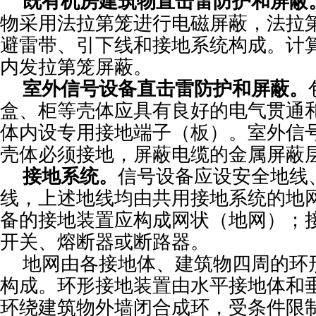
既有机房建筑物直击雷防护和屏蔽
物采用法拉第笼进行电磁屏蔽，法拉
避雷带、引下线和接地系统构成。计
内发拉第笼屏蔽。
室外信号设备直击雷防护和屏蔽。
盒、柜等壳体应具有良好的电气贯通
体内设专用接地端子（板）。室外信
壳体必须接地，屏蔽电缆的金属屏蔽
接地系统。
信号设备应设安全地线
线，上述地线均由共用接地系统的地
备的接地装置应构成网状（地网）；
开关、熔断器或断路器。
地网由各接地体、建筑物四周的环
构成。环形接地装置由水平接地体和
环绕建筑物外墙闭合成环，受条件限制